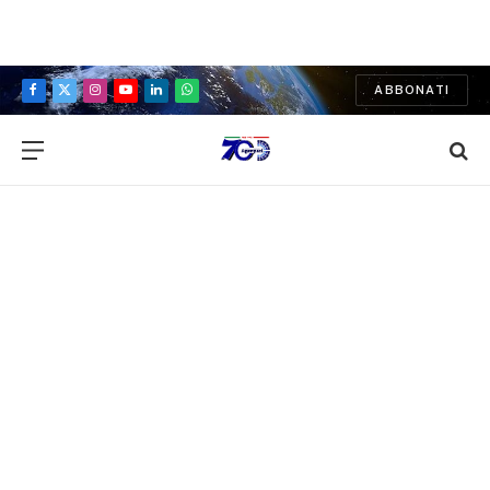
ABBONATI
Facebook
X
Instagram
YouTube
LinkedIn
WhatsApp
(Twitter)