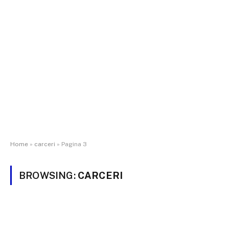
Home
»
carceri
»
Pagina 3
BROWSING:
CARCERI