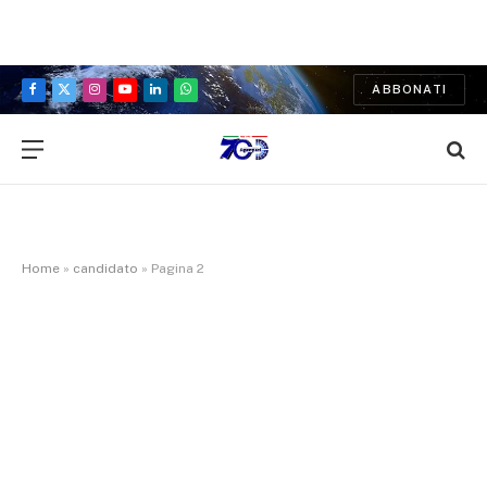
ABBONATI
Facebook
X
Instagram
YouTube
LinkedIn
WhatsApp
(Twitter)
Home
»
candidato
»
Pagina 2