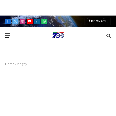
ABBONATI
Facebook
X
Instagram
YouTube
LinkedIn
WhatsApp
(Twitter)
Home
»
bogey