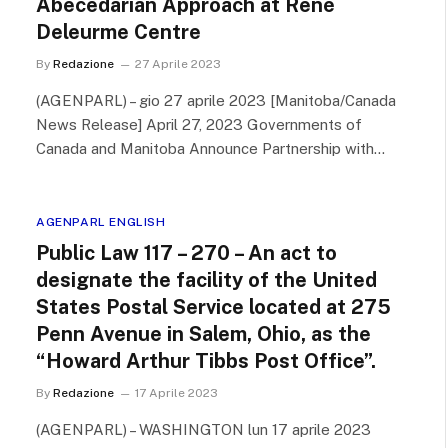
Abecedarian Approach at René
Deleurme Centre
By
Redazione
27 Aprile 2023
(AGENPARL) – gio 27 aprile 2023 [Manitoba/Canada
News Release] April 27, 2023 Governments of
Canada and Manitoba Announce Partnership with…
AGENPARL ENGLISH
Public Law 117 – 270 – An act to
designate the facility of the United
States Postal Service located at 275
Penn Avenue in Salem, Ohio, as the
“Howard Arthur Tibbs Post Office”.
By
Redazione
17 Aprile 2023
(AGENPARL) – WASHINGTON lun 17 aprile 2023