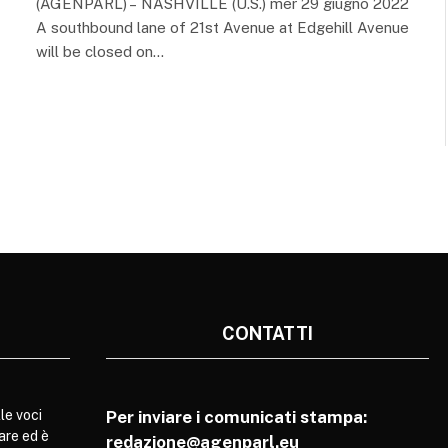
(AGENPARL) – NASHVILLE (U.S.) mer 29 giugno 2022
A southbound lane of 21st Avenue at Edgehill Avenue
will be closed on…
CONTATTI
le voci
Per inviare i comunicati stampa:
are ed è
redazione@agenparl.eu