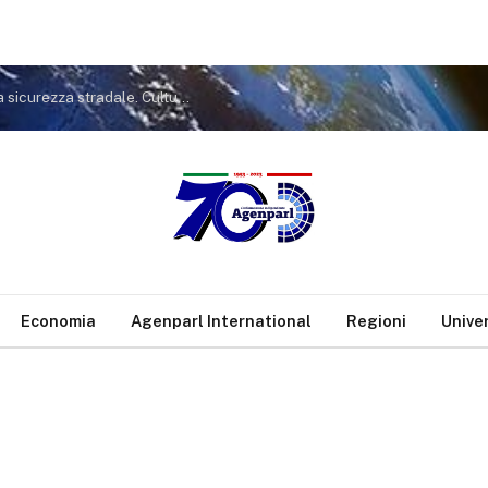
Torino: Pella (FI) “Presto in Aula la mia legge sulla sicurezza stradale. Cultura del rispetto da potenziare
Economia
Agenparl International
Regioni
Unive