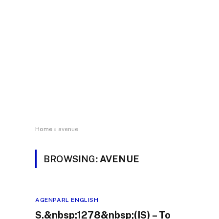
Home
»
avenue
BROWSING:
AVENUE
AGENPARL ENGLISH
S.&nbsp;1278&nbsp;(IS) – To