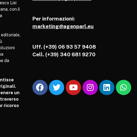
esco Lisi
ana, con il
pa
Per informazioni:
marketing@agenparl.eu
 editoriale,
iù
Uff. (+39) 06 93 57 9408
soluzioni
Cell.
(+39) 340 681 9270
ha
he da
antisce
iginali.
tenere un
attraverso
r ricorso