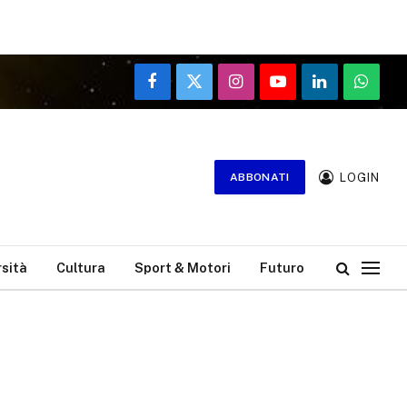
Facebook
X
Instagram
YouTube
LinkedIn
WhatsA
(Twitter)
LOGIN
ABBONATI
rsità
Cultura
Sport & Motori
Futuro