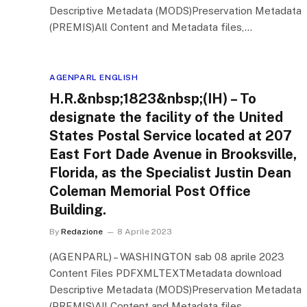
Descriptive Metadata (MODS)Preservation Metadata
(PREMIS)All Content and Metadata files,…
AGENPARL ENGLISH
H.R.&nbsp;1823&nbsp;(IH) – To
designate the facility of the United
States Postal Service located at 207
East Fort Dade Avenue in Brooksville,
Florida, as the Specialist Justin Dean
Coleman Memorial Post Office
Building.
By
Redazione
8 Aprile 2023
(AGENPARL) – WASHINGTON sab 08 aprile 2023
Content Files PDFXMLTEXTMetadata download
Descriptive Metadata (MODS)Preservation Metadata
(PREMIS)All Content and Metadata files,…