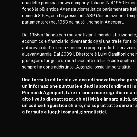
una delle principali news company italiane. Nel 1950 Franc
fondò la più antica Agenzia giornalistica parlamentare itali
nome di S.P.E.; con l’ingresso nell’ASP (Associazione stam
parlamentare) nel 1953 ne mutò il nome in Agenparl.
Dal 1955 affianca con i suoi notiziari il mondo istituzionale,
economico e finanziario, diventando oggi una tra le fonti p
autorevoli dell’informazione con i propri prodotti, servizi e 
all’avanguardia. Dal 2009 il Direttore è Luigi Camilloni che 
proseguito lungo la strada tracciata da Lisi e cioè quella c
sempre ha contraddistinto l’Agenzia, ossia l’imparzialità.
Una formula editoriale veloce ed innovativa che gar
un’informazione puntuale e degli approfondimenti or
Per noi di Agenparl, fare informazione significa man
alto livello di esattezza, obiettività e imparzialità, 
un codice linguistico chiaro, ma soprattutto senza fa
a formule e luoghi comuni giornalistici.