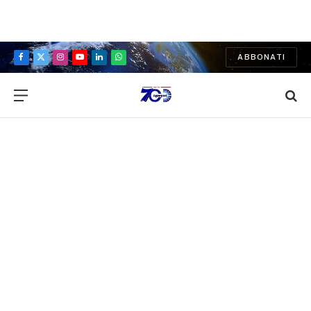
ABBONATI
Facebook
X
Instagram
YouTube
LinkedIn
WhatsApp
(Twitter)