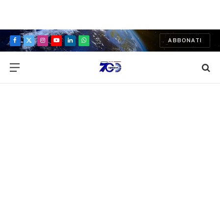
ABBONATI
Facebook
X
Instagram
YouTube
LinkedIn
WhatsApp
(Twitter)