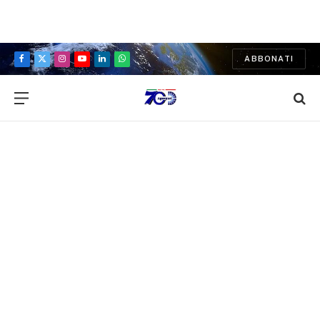
ABBONATI
Facebook
X
Instagram
YouTube
LinkedIn
WhatsApp
(Twitter)