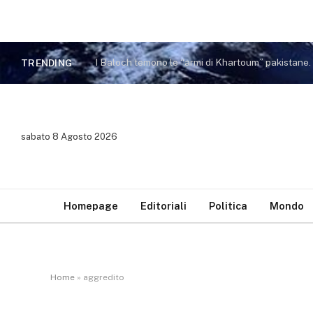
I Baloch temono le “armi di Khartoum” pakistane
TRENDING
sabato 8 Agosto 2026
Homepage
Editoriali
Politica
Mondo
Home
»
aggredito