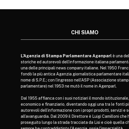
CHI SIAMO
L’Agenzia di Stampa Parlamentare Agenparl
è una del
storiche ed autorevoli dell’informazione italiana parlament
una delle principali news company italiane. Nel 1950 Franc
fondò la più antica Agenzia giornalistica parlamentare itali
nome di S.P.E.; con l’ingresso nell’ASP (Associazione stam
parlamentare) nel 1953 ne mutò il nome in Agenparl.
Dal 1955 affianca con i suoi notiziari il mondo istituzionale,
economico e finanziario, diventando oggi una tra le fonti p
autorevoli dell’informazione con i propri prodotti, servizi e 
all’avanguardia. Dal 2009 il Direttore è Luigi Camilloni che 
proseguito lungo la strada tracciata da Lisi e cioè quella c
sempre ha contraddistinto l’Agenzia, ossia l’imparzialità.