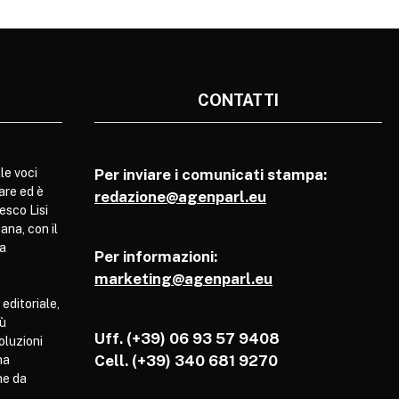
CONTATTI
le voci
Per inviare i comunicati stampa:
are ed è
redazione@agenparl.eu
esco Lisi
ana, con il
pa
Per informazioni:
marketing@agenparl.eu
 editoriale,
iù
Uff. (+39) 06 93 57 9408
soluzioni
Cell.
(+39) 340 681 9270
ha
he da