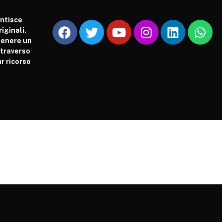
antisce
iginali.
tenere un
attraverso
r ricorso