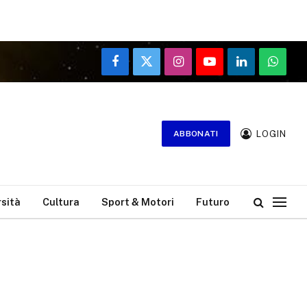
Facebook
X
Instagram
YouTube
LinkedIn
WhatsA
(Twitter)
LOGIN
ABBONATI
rsità
Cultura
Sport & Motori
Futuro