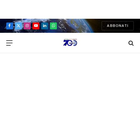
ABBONATI
Facebook
X
Instagram
YouTube
LinkedIn
WhatsApp
(Twitter)