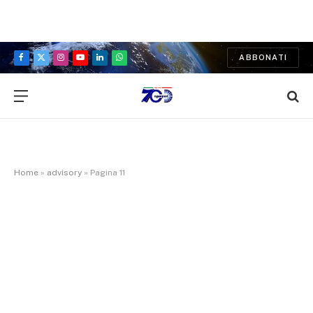
ABBONATI
Facebook
X
Instagram
YouTube
LinkedIn
WhatsApp
(Twitter)
Home
»
advisory
»
Pagina 11