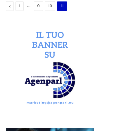
Previous
…
1
9
10
11