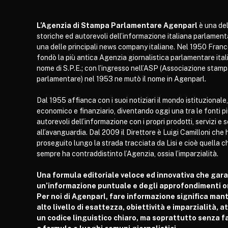
L’Agenzia di Stampa Parlamentare Agenparl
è una del
storiche ed autorevoli dell’informazione italiana parlament
una delle principali news company italiane. Nel 1950 Franc
fondò la più antica Agenzia giornalistica parlamentare itali
nome di S.P.E.; con l’ingresso nell’ASP (Associazione stam
parlamentare) nel 1953 ne mutò il nome in Agenparl.
Dal 1955 affianca con i suoi notiziari il mondo istituzionale,
economico e finanziario, diventando oggi una tra le fonti p
autorevoli dell’informazione con i propri prodotti, servizi e 
all’avanguardia. Dal 2009 il Direttore è Luigi Camilloni che 
proseguito lungo la strada tracciata da Lisi e cioè quella c
sempre ha contraddistinto l’Agenzia, ossia l’imparzialità.
Una formula editoriale veloce ed innovativa che gar
un’informazione puntuale e degli approfondimenti or
Per noi di Agenparl, fare informazione significa man
alto livello di esattezza, obiettività e imparzialità, 
un codice linguistico chiaro, ma soprattutto senza fa