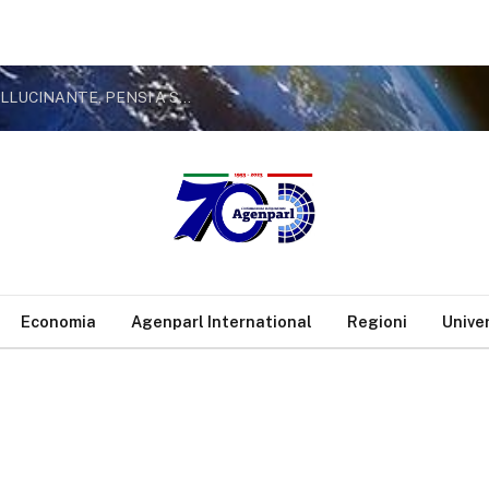
MARCINELLE, CAROTENUTO (M5S): “MELONI ALLUCINANTE, PENSI A SICUREZZA SU LAVORO
Economia
Agenparl International
Regioni
Unive