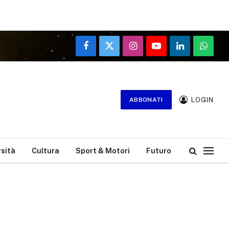
Facebook
X
Instagram
YouTube
LinkedIn
WhatsA
(Twitter)
LOGIN
ABBONATI
rsità
Cultura
Sport & Motori
Futuro