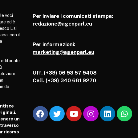
le voci
Per inviare i comunicati stampa:
are ed è
redazione@agenparl.eu
esco Lisi
ana, con il
pa
Per informazioni:
marketing@agenparl.eu
 editoriale,
iù
Uff. (+39) 06 93 57 9408
soluzioni
Cell.
(+39) 340 681 9270
ha
he da
antisce
iginali.
tenere un
attraverso
r ricorso