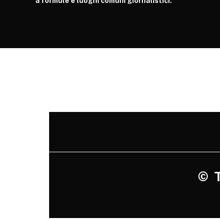
a formule e luoghi comuni giornalistici.
©
Tu