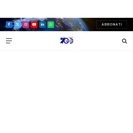
ABBONATI
Facebook
X
Instagram
YouTube
LinkedIn
WhatsApp
(Twitter)