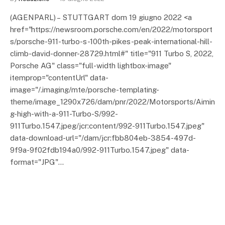
(AGENPARL) – STUTTGART dom 19 giugno 2022 <a
href="https://newsroom.porsche.com/en/2022/motorsport
s/porsche-911-turbo-s-100th-pikes-peak-international-hill-
climb-david-donner-28729.html#" title="911 Turbo S, 2022,
Porsche AG" class="full-width lightbox-image"
itemprop="contentUrl" data-
image="/.imaging/mte/porsche-templating-
theme/image_1290x726/dam/pnr/2022/Motorsports/Aimin
g-high-with-a-911-Turbo-S/992-
911Turbo.1547.jpeg/jcr:content/992-911Turbo.1547.jpeg"
data-download-url="/dam/jcr:fbb804eb-3854-497d-
9f9a-9f02fdb194a0/992-911Turbo.1547.jpeg" data-
format="JPG"…