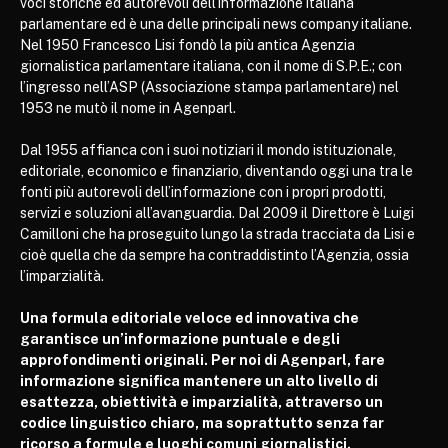
voci storiche ed autorevoli dell’informazione italiana
parlamentare ed è una delle principali news company italiane.
Nel 1950 Francesco Lisi fondò la più antica Agenzia
giornalistica parlamentare italiana, con il nome di S.P.E.; con
l’ingresso nell’ASP (Associazione stampa parlamentare) nel
1953 ne mutò il nome in Agenparl.
Dal 1955 affianca con i suoi notiziari il mondo istituzionale,
editoriale, economico e finanziario, diventando oggi una tra le
fonti più autorevoli dell’informazione con i propri prodotti,
servizi e soluzioni all’avanguardia. Dal 2009 il Direttore è Luigi
Camilloni che ha proseguito lungo la strada tracciata da Lisi e
cioè quella che da sempre ha contraddistinto l’Agenzia, ossia
l’imparzialità.
Una formula editoriale veloce ed innovativa che
garantisce un’informazione puntuale e degli
approfondimenti originali. Per noi di Agenparl, fare
informazione significa mantenere un alto livello di
esattezza, obiettività e imparzialità, attraverso un
codice linguistico chiaro, ma soprattutto senza far
ricorso a formule e luoghi comuni giornalistici.