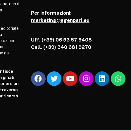
ana, con il
pa
Per informazioni:
marketing@agenparl.eu
 editoriale,
iù
Uff. (+39) 06 93 57 9408
soluzioni
Cell.
(+39) 340 681 9270
ha
he da
antisce
iginali.
tenere un
attraverso
r ricorso