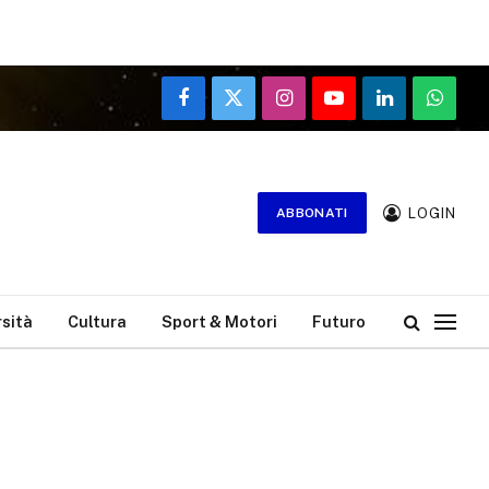
Facebook
X
Instagram
YouTube
LinkedIn
WhatsA
(Twitter)
LOGIN
ABBONATI
rsità
Cultura
Sport & Motori
Futuro