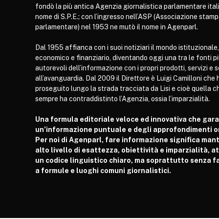
fondò la più antica Agenzia giornalistica parlamentare itali
nome di S.P.E.; con l’ingresso nell’ASP (Associazione stam
parlamentare) nel 1953 ne mutò il nome in Agenparl.
Dal 1955 affianca con i suoi notiziari il mondo istituzionale,
economico e finanziario, diventando oggi una tra le fonti p
autorevoli dell’informazione con i propri prodotti, servizi e 
all’avanguardia. Dal 2009 il Direttore è Luigi Camilloni che 
proseguito lungo la strada tracciata da Lisi e cioè quella c
sempre ha contraddistinto l’Agenzia, ossia l’imparzialità.
Una formula editoriale veloce ed innovativa che gar
un’informazione puntuale e degli approfondimenti or
Per noi di Agenparl, fare informazione significa man
alto livello di esattezza, obiettività e imparzialità, 
un codice linguistico chiaro, ma soprattutto senza fa
a formule e luoghi comuni giornalistici.