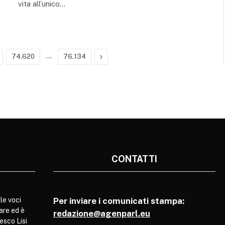
vita all’unico…
…
Next
74.620
76.134
CONTATTI
le voci
Per inviare i comunicati stampa:
are ed è
redazione@agenparl.eu
esco Lisi