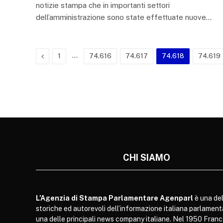
notizie stampa che in importanti settori
dell’amministrazione sono state effettuate nuove…
Previous
…
1
74.616
74.617
74.618
74.619
CHI SIAMO
L’Agenzia di Stampa Parlamentare Agenparl
è una del
storiche ed autorevoli dell’informazione italiana parlament
una delle principali news company italiane. Nel 1950 Franc