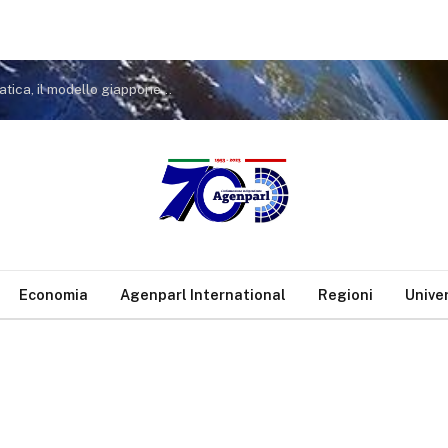
Etiopia: Agricoltura rigenerativa e tecnologia climatica, il modello giapponese nella Jimma Zone
Economia
Agenparl International
Regioni
Unive