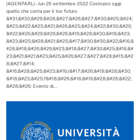
(AGENPARL) – lun 26 settembre 2022 Costruisci oggi
quello che conta per il tuo futuro
&#31;&#30;&#29;&#28;&#27;&#26;&#27;&#30;&#25;&#24;
&#23;&#22;&#25;&#21;&#26;&#25;&#24;&#22;&#30;&#20;
&#22;&#26;&#29;&#29;&#26;&#19;&#28;&#30;&#18;&#23;
&#23;&#25;&#28;&#21;&#25;&#17;&#30;&#30;&#22;&#16;&
#28;&#18;&#26;&#29;&#23;&#18;&#27;&#30;&#25;&#16;&#
23;&#21;&#21;&#23;&#25;&#26;&#27;&#27;&#28;&#15;&#2
8;&#27;&#14;
&#16;&#28;&#25;&#23;&#16;r&#17;&#26;&#19;&#28;&#30;
&#18;&#23;&#25;f&#18;&#26;&#18;&#19;&#28;&#26;&#22;
&#28;&#26; Evento di…