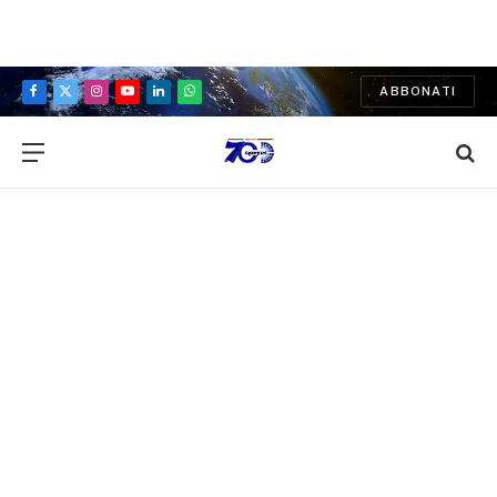
ABBONATI
Facebook
X
Instagram
YouTube
LinkedIn
WhatsApp
(Twitter)