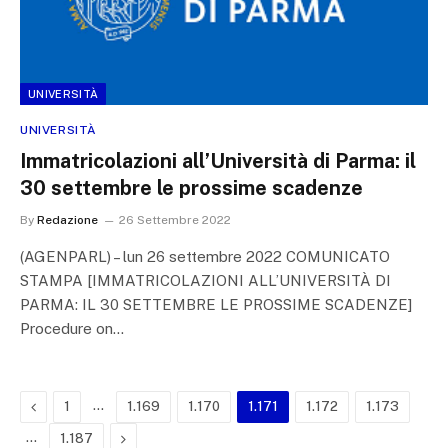
UNIVERSITÀ
UNIVERSITÀ
Immatricolazioni all’Università di Parma: il
30 settembre le prossime scadenze
By
Redazione
26 Settembre 2022
(AGENPARL) – lun 26 settembre 2022 COMUNICATO
STAMPA [IMMATRICOLAZIONI ALL’UNIVERSITÀ DI
PARMA: IL 30 SETTEMBRE LE PROSSIME SCADENZE]
Procedure on…
Previous
…
1
1.169
1.170
1.171
1.172
1.173
…
Next
1.187