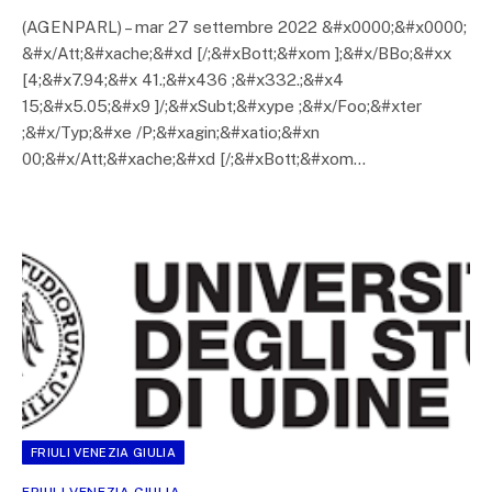
(AGENPARL) – mar 27 settembre 2022 &#x0000;&#x0000;
&#x/Att;&#xache;&#xd [/;&#xBott;&#xom ];&#x/BBo;&#xx
[4;&#x7.94;&#x 41.;&#x436 ;&#x332.;&#x4
15;&#x5.05;&#x9 ]/;&#xSubt;&#xype ;&#x/Foo;&#xter
;&#x/Typ;&#xe /P;&#xagin;&#xatio;&#xn
00;&#x/Att;&#xache;&#xd [/;&#xBott;&#xom…
FRIULI VENEZIA GIULIA
FRIULI VENEZIA GIULIA