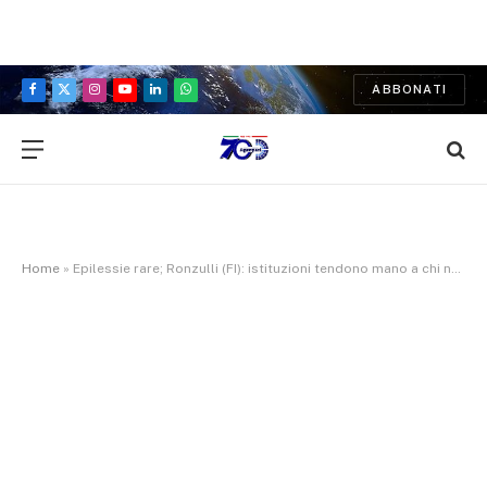
ABBONATI
Facebook
X
Instagram
YouTube
LinkedIn
WhatsApp
(Twitter)
Home
»
Epilessie rare; Ronzulli (FI): istituzioni tendono mano a chi ne soffre e a loro famiglie