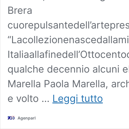
Brera
cuorepulsantedell’artepr
“Lacollezionenascedallam
Italiaallafinedell’Ottocen
qualche decennio alcuni e
Marella Paola Marella, arch
Paola
e volto …
Leggi tutto
Marella
presenta
la
Agenparl
nuova
collezione